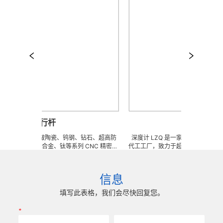
平行杆
深度计
来样任意订做陶瓷、钨钢、钻石、超高防
深度计 LZQ 是一家生产各种牙科种植工
锈钢、钛合金、钛等系列 CNC 精密刀
代工工厂，致力于超高防锈高硬度高耐磨
、钎焊工夹具、耐磨零附件、高精密配件
冲击、高韧性不锈钢、钛、钛合金等高
) 成型超硬、超精研磨。 可在微细、超长、超
长、超硬加工成型。拥有先进综合的生产
冲击、高精密度、组合成 型的加工，具
精密技术生产加工能力，实现高效率，
信息
可至士 0.0005mm( ± 0.5um) 的
我们专业为客户生产成套手术工具。 有
差，实现高效率、低成本的应用。
来图来样任意定制各种牙科种植工具部件
填写此表格，我们会尽快回复您。
高。
*