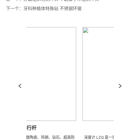
下一个：
牙科种植体特殊钻 不锈钢环锯
平行杆
深度计
图来样任意订做陶瓷、钨钢、钻石、超高防
深度计 LZQ 是一家生产各种牙科种植工