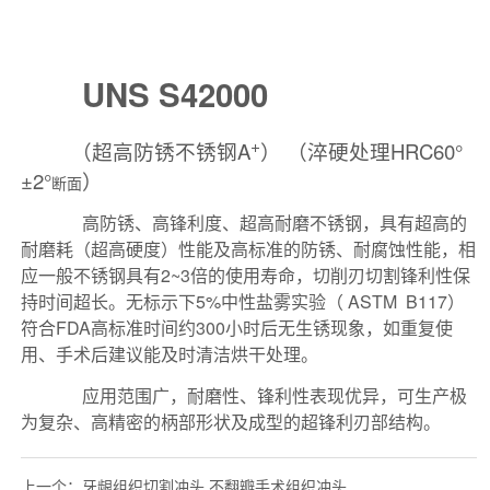
上一个：
牙龈组织切割冲头 不翻瓣手术组织冲头