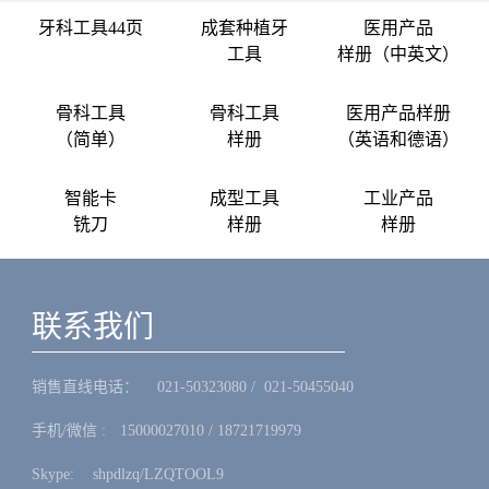
牙科工具44页
成套种植牙
医用产品
工具
样册（中英文）
骨科工具
骨科工具
医用产品样册
（简单）
样册
（英语和德语）
智能卡
成型工具
工业产品
铣刀
样册
样册
联系我们
销售直线电话：ㅤ 021-50323080 / 021-50455040
手机/微信 :ㅤ15000027010 / 18721719979
Skype: ㅤshpdlzq/LZQTOOL9