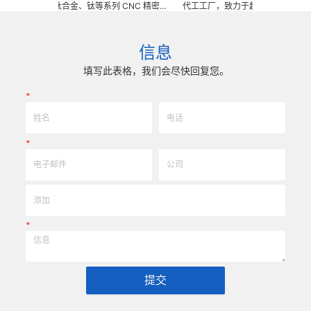
不锈钢、钛合金、钛等系列 CNC 精密刀
代工工厂，致力于超高防锈高硬度高耐
、钎焊工夹具、耐磨零附件、高精密配件
冲击、高韧性不锈钢、钛、钛合金等高
) 成型超硬、超精研磨。 可在微细、超长、超
长、超硬加工成型。拥有先进综合的生
耐冲击、高精密度、组合成 型的加工，具
精密技术生产加工能力，实现高效率，
信息
高可至士 0.0005mm( ± 0.5um) 的
我们专业为客户生产成套手术工具。 
差，实现高效率、低成本的应用。
来图来样任意定制各种牙科种植工具部
填写此表格，我们会尽快回复您。
高。
*
*
*
提交