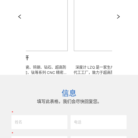
平行杆
深度计
任意订做陶瓷、钨钢、钻石、超高防
深度计 LZQ 是一家生产各种牙科种植工具部件
、钛合金、钛等系列 CNC 精密刀
代工工厂，致力于超高防锈高硬度高耐磨、高
焊工夹具、耐磨零附件、高精密配件
冲击、高韧性不锈钢、钛、钛合金等高精密、
型超硬、超精研磨。 可在微细、超长、超
长、超硬加工成型。拥有先进综合的生产体系
、高精密度、组合成 型的加工，具
精密技术生产加工能力，实现高效率，低成本
信息
 0.0005mm( ± 0.5um) 的
我们专业为客户生产成套手术工具。 有大量
现高效率、低成本的应用。
来图来样任意定制各种牙科种植工具部件，而
填写此表格，我们会尽快回复您。
高。
*
*