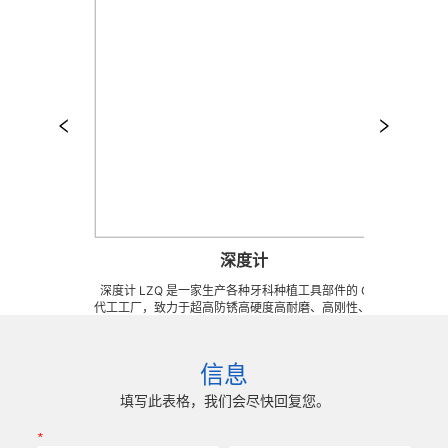
深度计
、超高防
深度计 LZQ 是一家生产各种牙科种植工具部件的 OEM
鼻窦提升
C 精密刀
代工工厂，致力于超高防锈高硬度高耐磨、高刚性、高抗
高防锈高硬
精密配件
冲击、高韧性不锈钢、钛、钛合金等高精密、超细、超
密刀模具、
、超长、超
长、超硬加工成型。拥有先进综合的生产体系，具备各种
配件 (3
加工，具
精密技术生产加工能力，实现高效率，低成本的应用。
长、超薄
信息
um) 的
我们专业为客户生产成套手术工具。 有大量现货，亦可
工，具有
。
来图来样任意定制各种牙科种植工具部件，而且性价比很
0.5u
填写此表格，我们会尽快回复您。
高。
*